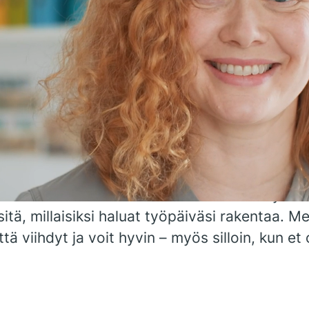
ervetuloa omiesi joukko
sa keskitymme 1700 asiantuntijamme voimin, 
eessä, suomalaiseen suun terveyteen – meitä j
sesti yhdistävään intohimoomme. Siksi voimm
öyhteisön, jossa voit todella tuntea olevasi om
 pääset toteuttamaan ammattitaitoasi, keh
si laajan koulutustarjontamme kautta ja kesk
ikä sinua eniten motivoi. Kunnioitamme myös 
 sitä, millaisiksi haluat työpäiväsi rakentaa. Me
ttä viihdyt ja voit hyvin – myös silloin, kun et 