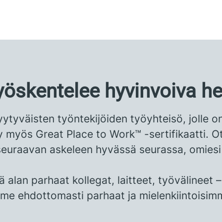
työskentelee hyvinvoiva he
tyväisten työntekijöiden työyhteisö, jolle o
myös Great Place to Work™ -sertifikaatti. Ot
i seuraavan askeleen hyvässä seurassa, omiesi
ä alan parhaat kollegat, laitteet, työvälineet –
me ehdottomasti parhaat ja mielenkiintoisim