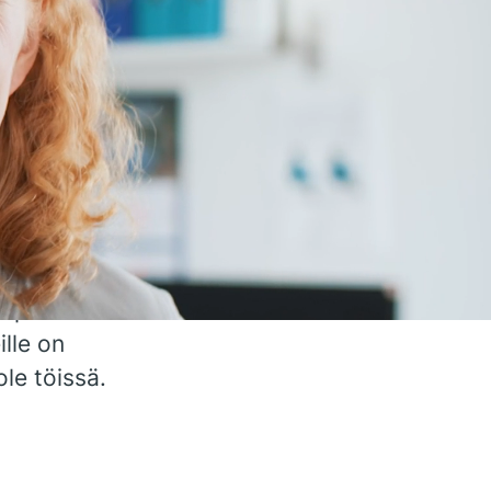
on
lähes 70
okaista
e luvata
iesi
ittämään
ittymään
vapaa-
ille on
ole töissä.