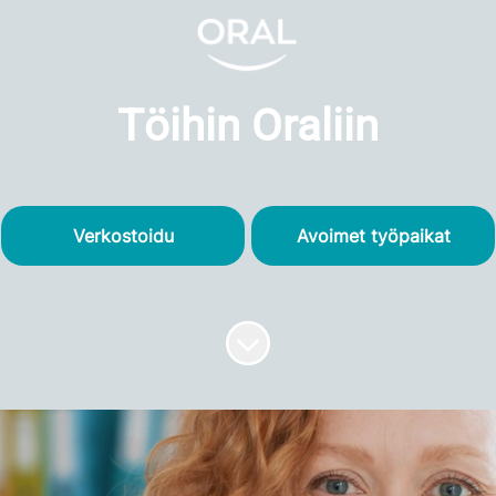
Töihin Oraliin
Verkostoidu
Avoimet työpaikat
Siirry sisältöön