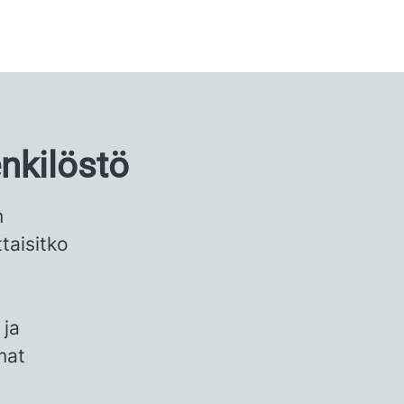
nkilöstö
n
taisitko
 ja
mat