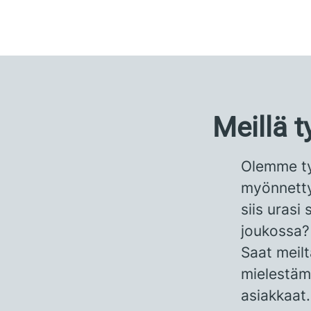
Meillä 
Olemme tyy
myönnetty 
siis uras
joukossa?
Saat meilt
mielestäm
asiakkaat.