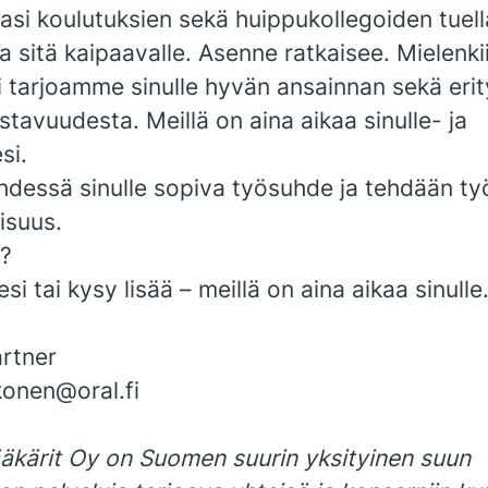
asi koulutuksien sekä huippukollegoiden tuell
lla sitä kaipaavalle. Asenne ratkaisee. Mielenki
i tarjoamme sinulle hyvän ansainnan sekä eri
tavuudesta. Meillä on aina aikaa sinulle- ja
si.
hdessä sinulle sopiva työsuhde ja tehdään työ
isuus.
a?
i tai kysy lisää – meillä on aina aikaa sinulle
rtner
kkonen@oral.fi
kärit Oy on Suomen suurin yksityinen suun