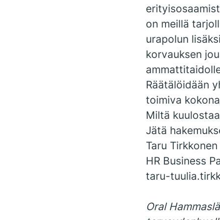
erityisosaamist
on meillä tarjo
urapolun lisäks
korvauksen jous
ammattitaidolle
Räätälöidään y
toimiva kokona
Miltä kuulosta
Jätä hakemukses
Taru Tirkkonen
HR Business Pa
taru-tuulia.tir
Oral Hammaslää