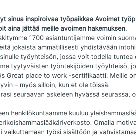
nyt sinua inspiroivaa työpaikkaa Avoimet työp
it aina jättää meille avoimen hakemuksen.
skitymme 1700 asiantuntijamme voimin suom
eitä jokaista ammatillisesti yhdistävään into
inulle työyhteisön, jossa voit todella tuntea 
e tyytyväisten työntekijöiden työyhteisö, jo
Great place to work -sertifikaatti. Meille on
hyvin – myös silloin, kun et ole töissä.
 urasi seuraavan askeleen hyvässä seurassa, 
een henkilökuntaamme kuuluu yleishammaslä
 erikoishammaslääkäriverkosto. Omalla motivaa
i vaikuttamaan työsi sisältöön ja vahvistama