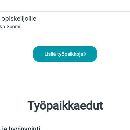
piskelijoille
oko Suomi
Lisää työpaikkoja
Työpaikkaedut
 ja hyvinvointi