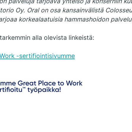
n palveluja tarjoava yhteisö ja konserniin k
rio Oy. Oral on osa kansainvälistä Colosse
tarjoaa korkealaatuisia hammashoidon palvelu
tarkemmin alla olevista linkeistä:
 Work -sertifiointisivumme