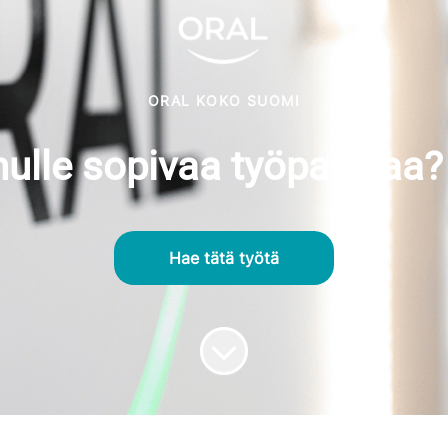
ORAL KOKO SUOMI
sinulle sopivaa työpaikkaa
Hae tätä työtä