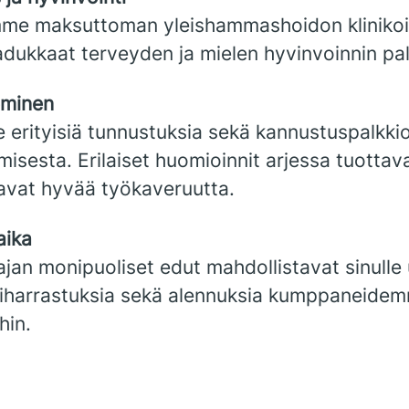
mme maksuttoman yleishammashoidon kliniko
adukkaat terveyden ja mielen hyvinvoinnin pal
eminen
erityisiä tunnustuksia sekä kannustuspalkkio
isesta. Erilaiset huomioinnit arjessa tuottava
avat hyvää työkaveruutta.
aika
jan monipuoliset edut mahdollistavat sinulle u
riharrastuksia sekä alennuksia kumppaneide
hin.