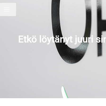
Jaa sivu
URAVALIKKO
Etkö löytänyt juuri 