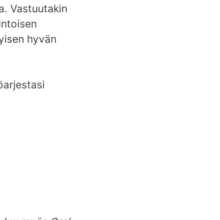
a. Vastuutakin
intoisen
tyisen hyvän
arjestasi
.