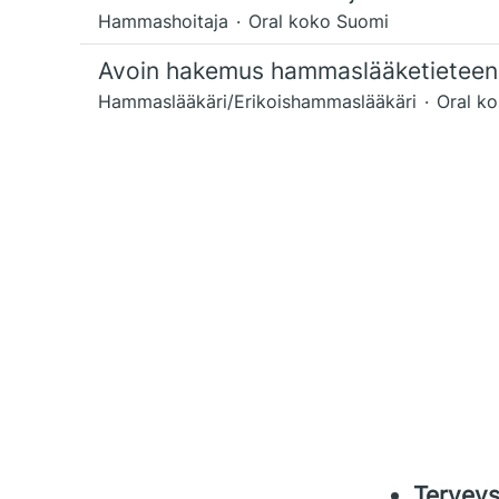
Hammashoitaja
·
Oral koko Suomi
Avoin hakemus hammaslääketieteen o
Hammaslääkäri/Erikoishammaslääkäri
·
Oral k
Terveys