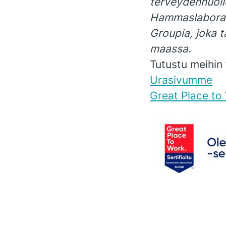
terveydenhuollo
Hammaslaborato
Groupia, joka 
maassa.
Tutustu meihin 
Urasivumme
Great Place to