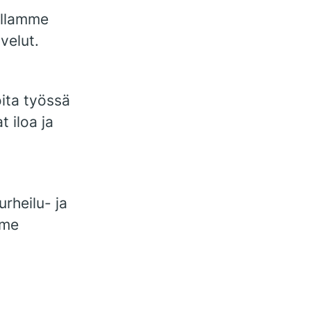
illamme
velut.
ita työssä
t iloa ja
rheilu- ja
mme