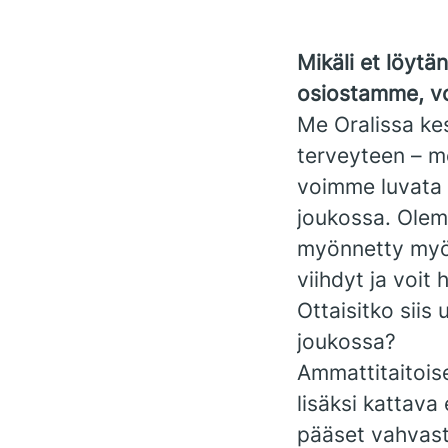
Mikäli et löytä
osiostamme, vo
Me Oralissa ke
terveyteen – m
voimme luvata s
joukossa. Olemm
myönnetty myös 
viihdyt ja voit 
Ottaisitko siis
joukossa?
Ammattitaitois
lisäksi kattava
pääset vahvast