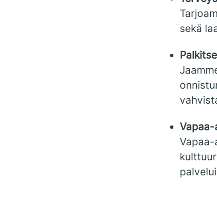
Tarjoa
sekä la
Palkits
Jaamme 
onnistum
vahvist
Vapaa-
Vapaa-a
kulttuu
palvelui