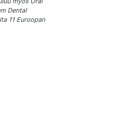
uuluu myös Oral
um Dental
ita 11 Euroopan