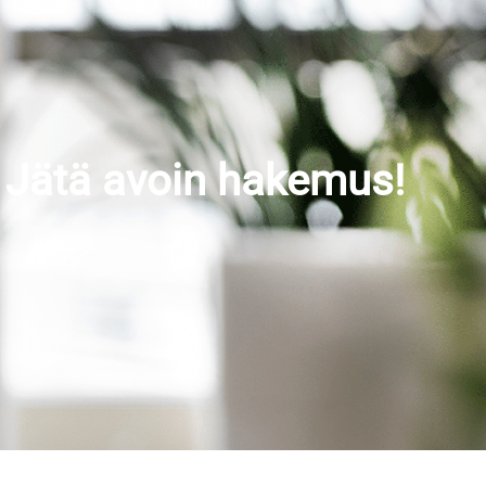
? Jätä avoin hakemus!