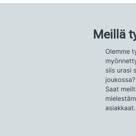
Meillä 
Olemme tyy
myönnetty 
siis uras
joukossa?
Saat meilt
mielestäm
asiakkaat.