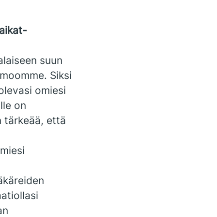
aikat-
alaiseen suun
himoomme. Siksi
olevasi omiesi
lle on
 tärkeää, että
omiesi
äkäreiden
tiollasi
an