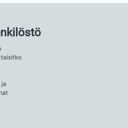
nkilöstö
n
taisitko
 ja
mat