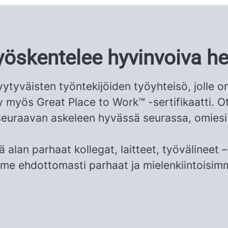
työskentelee hyvinvoiva he
tyväisten työntekijöiden työyhteisö, jolle o
myös Great Place to Work™ -sertifikaatti. Ot
i seuraavan askeleen hyvässä seurassa, omiesi
ä alan parhaat kollegat, laitteet, työvälineet –
me ehdottomasti parhaat ja mielenkiintoisim