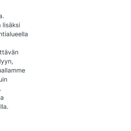
a.
 lisäksi
tialueella
ttävän
lyyn,
mallamme
uin
.
la
lla.