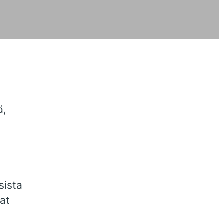
ä,
.
sista
vat