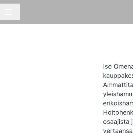
Jaa sivu
URAVALIKKO
Iso Omena
kauppake
Ammattita
yleishamma
erikoisham
Hoitohenk
osaajista 
vertaansa 