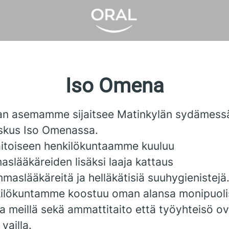
Iso Omena
n asemamme sijaitsee Matinkylän sydämess
skus Iso Omenassa.
itoiseen henkilökuntaamme kuuluu
slääkäreiden lisäksi laaja kattaus
maslääkäreitä ja helläkätisiä suuhygienistejä
ilökuntamme koostuu oman alansa monipuoli
ja meillä sekä ammattitaito että työyhteisö o
vailla.