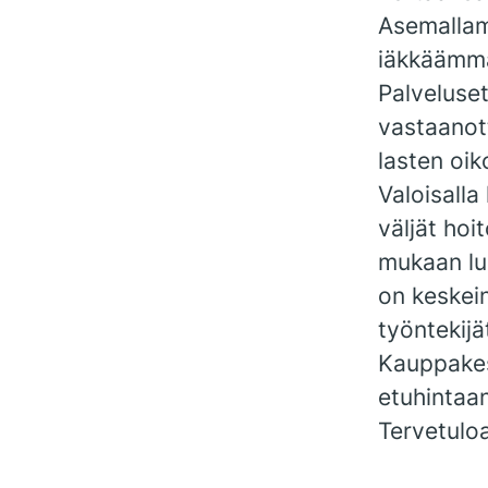
Asemallam
iäkkäämmät
Palveluset
vastaanot
lasten oi
Valoisall
väljät hoi
mukaan lu
on keskein
työntekijät
Kauppakes
etuhintaan
Tervetulo