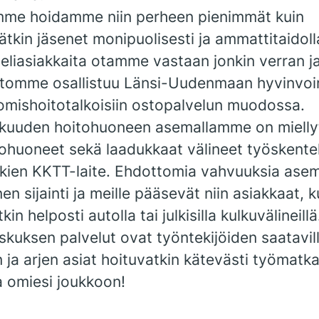
me hoidamme niin perheen pienimmät kuin
kin jäsenet monipuolisesti ja ammattitaidoll
eliasiakkaita otamme vastaan jonkin verran ja
tomme osallistuu Länsi-Uudenmaan hyvinvoin
komishoitotalkoisiin ostopalvelun muodossa.
a kuuden hoitohuoneen asemallamme on mielly
tohuoneet sekä laadukkaat välineet työskente
kien KKTT-laite. Ehdottomia vahvuuksia ase
en sijainti ja meille pääsevät niin asiakkaat, k
kin helposti autolla tai julkisilla kulkuvälineillä
kuksen palvelut ovat työntekijöiden saatavil
 ja arjen asiat hoituvatkin kätevästi työmatka
a omiesi joukkoon!