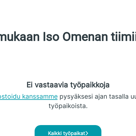
mukaan Iso Omenan tiim
Ei vastaavia työpaikkoja
ostoidu kanssamme
pysyäksesi ajan tasalla u
työpaikoista.
Kaikki työpaikat