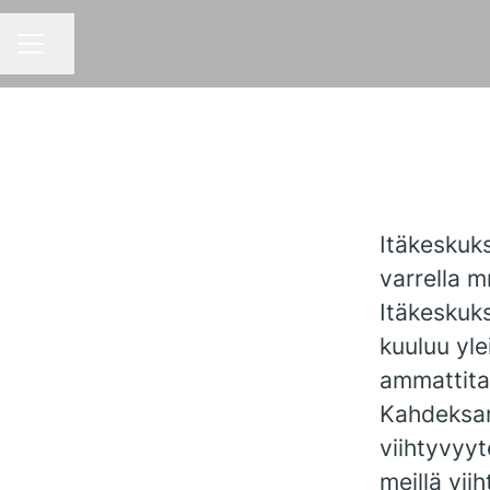
Jaa sivu
URAVALIKKO
Itäkeskuk
varrella 
Itäkeskuk
kuuluu yle
ammattita
Kahdeksa
viihtyvyyt
meillä vii