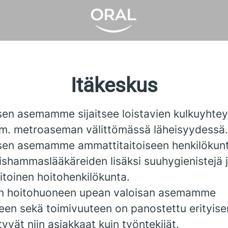
Itäkeskus
sen asemamme sijaitsee loistavien kulkuyhtey
mm. metroaseman välittömässä läheisyydessä.
sen asemamme ammattitaitoiseen henkilökun
ishammaslääkäreiden lisäksi suuhygienistejä 
itoinen hoitohenkilökunta.
n hoitohuoneen upean valoisan asemamme
een sekä toimivuuteen on panostettu erityisen
htyvät niin asiakkaat kuin työntekijät.