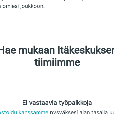
a omiesi joukkoon!
Hae mukaan Itäkeskukse
tiimiimme
Ei vastaavia työpaikkoja
ostoidu kanssamme
pysyäksesi ajan tasalla u