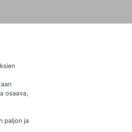
ksien
taan
ja osaava,
 paljon ja