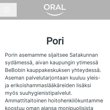
Jaa sivu
URAVALIKKO
Pori
Porin asemamme sijaitsee Satakunnan
sydämessä, aivan kaupungin ytimessä
BeBobin kauppakeskuksen yhteydessä.
Aseman palvelutarjontaan kuuluu yleis-
ja erikoishammaslääkäreiden lisäksi
myös suuhygienistipalvelut.
Ammattitaitoinen hoitohenkilökuntamme
koostuu oman alansa monipuolisista