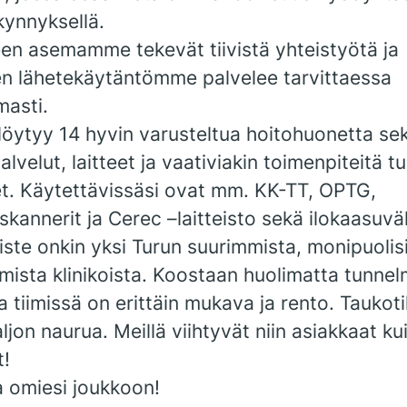
kynnyksellä.
een asemamme tekevät tiivistä yhteistyötä ja
en lähetekäytäntömme palvelee tarvittaessa
asti.
löytyy 14 hyvin varusteltua hoitohuonetta se
alvelut, laitteet ja vaativiakin toimenpiteitä t
et. Käytettävissäsi ovat mm. KK-TT, OPTG,
iskannerit ja Cerec –laitteisto sekä ilokaasuväl
te onkin yksi Turun suurimmista, monipuolis
mista klinikoista. Koostaan huolimatta tunne
a tiimissä on erittäin mukava ja rento. Taukot
jon naurua. Meillä viihtyvät niin asiakkaat ku
t!
a omiesi joukkoon!