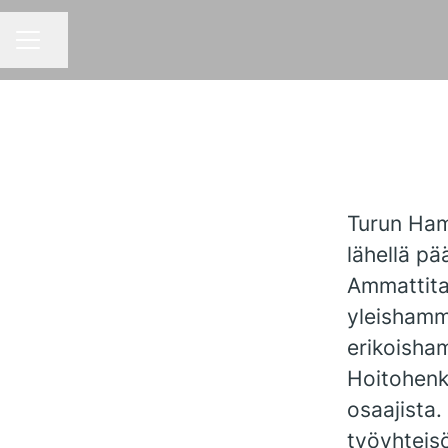
Jaa sivu
URAVALIKKO
Turun Ham
lähellä p
Ammattita
yleishamma
erikoisham
Hoitohenk
osaajista.
työyhteis