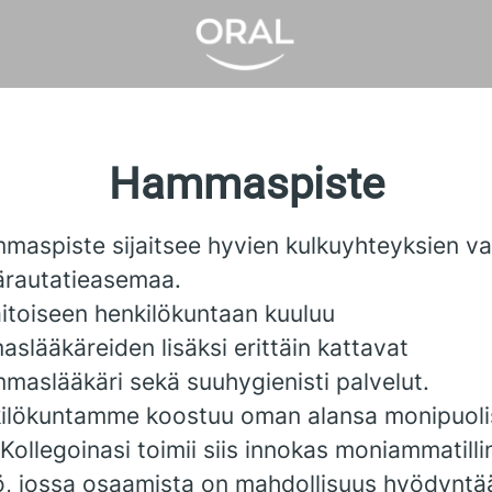
Hammaspiste
maspiste sijaitsee hyvien kulkuyhteyksien var
äärautatieasemaa.
itoiseen henkilökuntaan kuuluu
slääkäreiden lisäksi erittäin kattavat
maslääkäri sekä suuhygienisti palvelut.
ilökuntamme koostuu oman alansa monipuoli
 Kollegoinasi toimii siis innokas moniammatill
ö, jossa osaamista on mahdollisuus hyödyntää