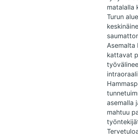
matalalla 
Turun alu
keskinäin
saumattom
Asemalta 
kattavat p
työväline
intraoraal
Hammaspis
tunnetuim
asemalla j
mahtuu pal
työntekijä
Tervetulo