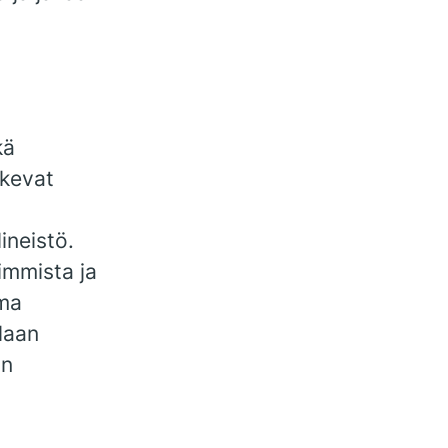
kä
ukevat
ineistö.
immista ja
lma
ilaan
in