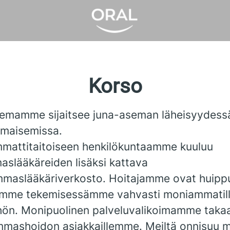
Korso
emamme sijaitsee juna-aseman läheisyydess
 maisemissa.
mattitaitoiseen henkilökuntaamme kuuluu
aslääkäreiden lisäksi kattava
mmaslääkäriverkosto. Hoitajamme ovat huipp
amme tekemisessämme vahvasti moniammatill
hön. Monipuolinen palveluvalikoimamme taka
mashoidon asiakkaillemme. Meiltä onnisuu 