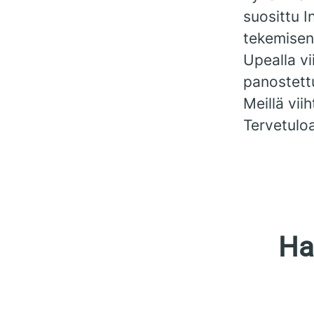
suosittu I
tekemisen
Upealla v
panostett
Meillä vii
Tervetulo
Ha