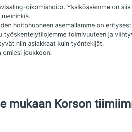
nvisaling-oikomishoito. Yksikössämme on siis
 meininkiä.
iiden hoitohuoneen asemallamme on eritysest
u työskentelytilojemme toimivuuteen ja viiht
htyvät niin asiakkaat kuin työntekijät.
a omiesi joukkoon!
e mukaan Korson tiimii