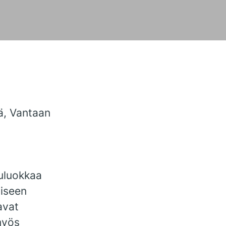
ä, Vantaan
uluokkaa
iseen
avat
myös