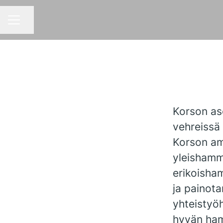
Jaa sivu
URAVALIKKO
Korson as
vehreissä
Korson am
yleishamm
erikoisha
ja painot
yhteistyö
hyvän ham