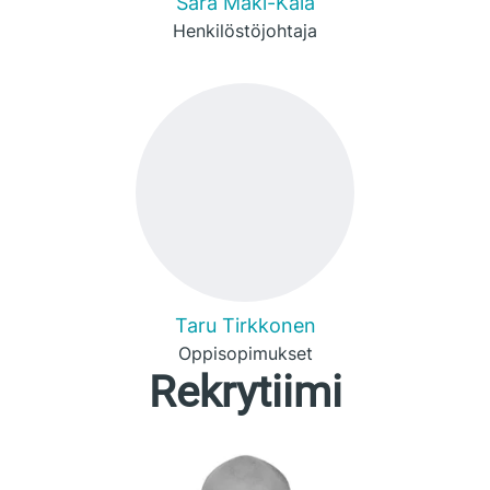
Sara Mäki-Kala
Henkilöstöjohtaja
Taru Tirkkonen
Oppisopimukset
Rekrytiimi