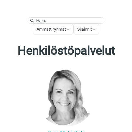
Search
Ammattiryhmät
Sijainnit
Ammattiryhmät
Sijainnit
Henkilöstöpalvelut